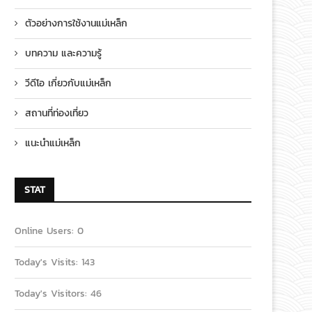
ตัวอย่างการใช้งานแม่เหล็ก
บทความ และความรู้
วีดีโอ เกี่ยวกับแม่เหล็ก
สถานที่ท่องเที่ยว
แนะนำแม่เหล็ก
STAT
Online Users:
0
Today's Visits:
143
Today's Visitors:
46