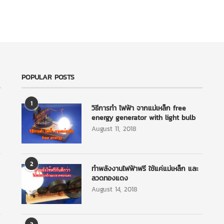
POPULAR POSTS
1
วิธีการทำ ไฟฟ้า จากแม่เหล็ก free
energy generator with light bulb
August 11, 2018
2
ทำพลังงานไฟฟ้าฟรี ใช้แค่แม่เหล็ก และ
ลวดทองแดง
August 14, 2018