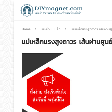
Home
แนะนำแม่เหล็ก
แม่เหล็กแรงสูงถาวร เส้นผ่านศ
แม่เหล็กแรงสูงถาวร เส้นผ่านศูน