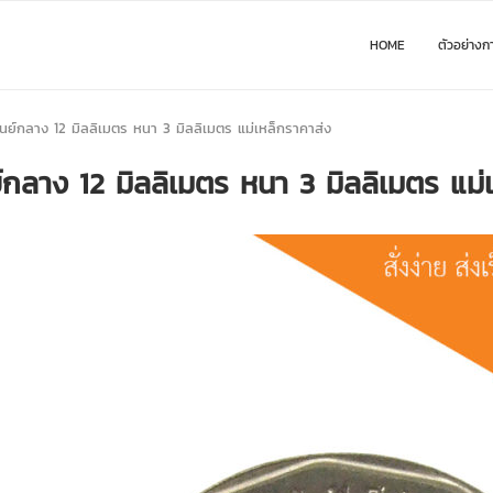
HOME
ตัวอย่างก
ูนย์กลาง 12 มิลลิเมตร หนา 3 มิลลิเมตร แม่เหล็กราคาส่ง
ย์กลาง 12 มิลลิเมตร หนา 3 มิลลิเมตร แม่