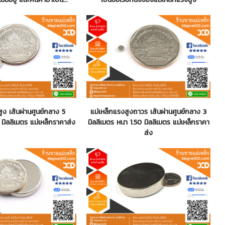
ูง เส้นผ่านศูนย์กลาง 5
แม่เหล็กแรงสูงถาวร เส้นผ่านศูนย์กลาง 3
 มิลลิเมตร แม่เหล็กราคาส่ง
มิลลิเมตร หนา 1.50 มิลลิเมตร แม่เหล็กราคา
ส่ง