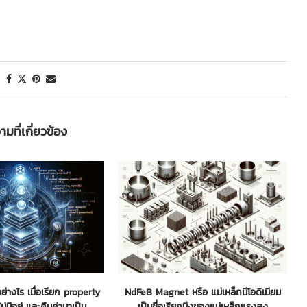
มที่เกี่ยวข้อง
่างไร เมื่อเรียก property
NdFeB Magnet หรือ แม่เหล็กนีโอดิเมียม
ม่มีอยู่ และคืนค่ามาเป็น...
เป็นชื่อเรียกนึงของแม่เหล็กแรงสูง