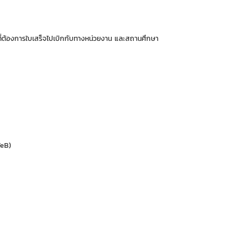
ที่ต้องการใบเสร็จไปเบิกกับทางหน่วยงาน และสถานศึกษา
FeB)