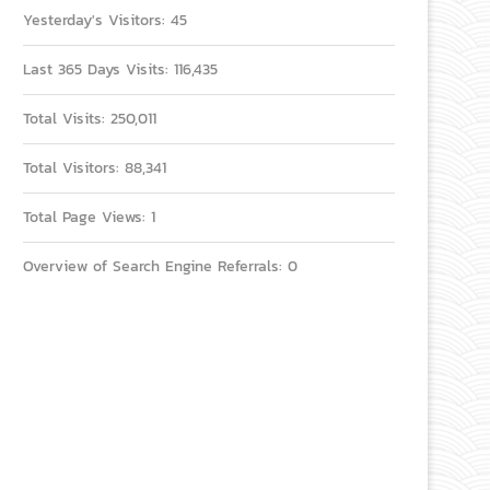
Yesterday's Visitors:
45
Last 365 Days Visits:
116,435
Total Visits:
250,011
Total Visitors:
88,341
Total Page Views:
1
Overview of Search Engine Referrals:
0