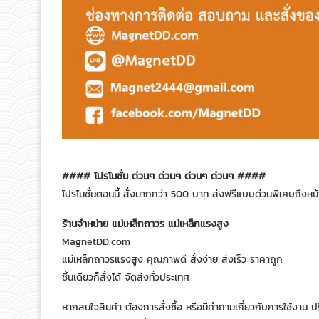
#### โปรโมชั่น ด่วนๆ ด่วนๆ ด่วนๆ ด่วนๆ ####
โปรโมชั่นตอนนี้ สั่งมากกว่า 500 บาท ส่งฟรีแบบด่วนพิเศษถึงหน
ร้านจำหน่าย แม่เหล็กถาวร แม่เหล็กแรงสูง
MagnetDD.com
แม่เหล็กถาวรแรงสูง คุณภาพดี สั่งง่าย ส่งเร็ว ราคาถูก
ชิ้นเดียวก็สั่งได้ จัดส่งทั่วประเทศ
หากสนใจสินค้า ต้องการสั่งซื้อ หรือมีคำถามเกี่ยวกับการใช้งาน