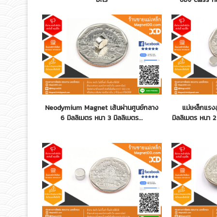
Neodymium Magnet เส้นผ่านศูนย์กลาง
แม่เหล็กแรงส
6 มิลลิเมตร หนา 3 มิลลิเมตร...
มิลลิเมตร หนา 2