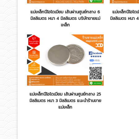
แม่เหล็กนีโอไดเมียม เส้นผ่านศูนย์กลาง 6
แม่เหล็กนีโอได
มิลลิเมตร หนา 4 มิลลิเมตร บริษัทขายแม่
มิลลิเมตร หนา 4
เหล็ก
แม่เหล็กนีโอไดเมียม เส้นผ่านศูนย์กลาง 25
มิลลิเมตร หนา 3 มิลลิเมตร แนะนำร้านขาย
แม่เหล็ก