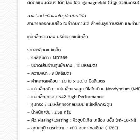
ติดต่อแบบด่วนๆ ได้ที่ ไลน์ ไอดี :@magnetdd (มี @ ด้วยนะครับ)
ทางร้านดำเนินงานในรูปแบบบริษัท
สามารถออกใบเสร็จ ใบกำกับภาษีได้ สำหรับลูกค้าบริษัท และท่าน
แม่เหล็กราคาส่ง บริษัทขายแม่เหล็ก
รายละเอียดแม่เหล็ก
– รหัสสินค้า : MD1569
– ขนาดเส้นผ่านศูนย์กลาง : 12 มิลลิเมตร
– ความหนา : 3 มิลลิเมตร
– ค่าคลาดเคลื่อน : ±0.10 x ±0.10 มิลลิเมตร
– แม่เหล็กชนิด : แม่เหล็กแรงสูง นีโอไดเมียม Neodymium (Nd
– แม่เหล็กเกรด : N42 High Performance
– รูปทรง : แม่เหล็กทรงกลมแบน แม่เหล็กกระดุม
– น้ำหนัก/ชิ้น : 2.58 กรัม
– ผิว Plating/Coating : ผิวชุบนิเกิล เคลือบ 3ชั้น (Ni-Cu-Ni)
– อุณหภูมิ การทำงาน : <80 องศาเซลเซียส ( 176F)