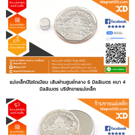
แม่เหล็กนีโอไดเมียม เส้นผ่านศูนย์กลาง 6 มิลลิเมตร หนา 4
มิลลิเมตร บริษัทขายแม่เหล็ก