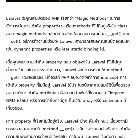
Laravel ใช้คุณสมบัติของ PHP เรียกว่า “Magic Methods” ในการ
จัดการกับการเข้าถึง properties หรือ methods ที่ไม่มีอยู่จริงใน class.
สอง magic methods หลักที่เกี่ยวข้องในสถานการณ์นี้คือ __get() และ
__set(). วิธีการทำงานนี้ช่วยให้ Laravel สามารถเสนอคุณสมบัติอัตโนมัติ
เช่น dynamic properties หรือ late static binding ได้.
เมื่อคุณพยายามเข้าถึง property ของ object ใน Laravel ที่ไม่ได้ถูก
กำหนดไว้ภายใน class ดังกล่าว, Laravel จะทำการเรียกใช้ method
__get() โดยอัตโนมัติ. นี่คือวิธีที่ PHP อนุญาตให้ทำการ intercept การ
เข้าถึง property ที่ไม่มีอยู่. Laravel ใช้ประโยชน์จากคุณสมบัตินี้เพื่อตรวจ
สอบว่ามีการเข้าถึง attribute หรือความสัมพันธ์ที่โหลดผ่าน Eloquent
ORM หรือไม่, หรือการเข้าถึงค่าที่ถูกเก็บไว้ใน array หรือ collection ที่
เกี่ยวข้อง.
หาก property ที่เรียกไม่มีอยู่จริง, Laravel มักจะคืนค่า null เนื่องจากมี
การตรวจสอบภายใน method __get() ว่ามีการกำหนดค่าหรือการเข้าถึง
ความสัมพันธ์ที่มีการกำหนดไว้หรือไม่. ถ้าไม่พบ, Laravel จึงคืนค่า null