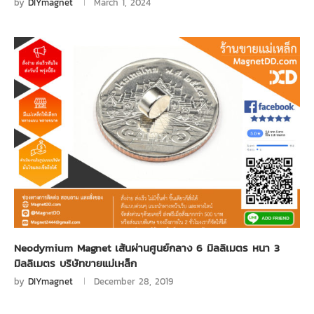
by
DIYmagnet
March 1, 2024
Neodymium Magnet เส้นผ่านศูนย์กลาง 6 มิลลิเมตร หนา 3
มิลลิเมตร บริษัทขายแม่เหล็ก
by
DIYmagnet
December 28, 2019