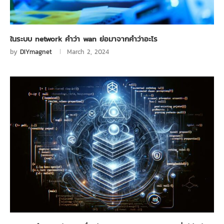
ในระบบ network คำว่า wan ย่อมาจากคำว่าอะไร
by
DIYmagnet
March 2, 2024