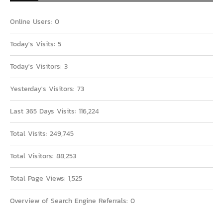
Online Users:
0
Today's Visits:
5
Today's Visitors:
3
Yesterday's Visitors:
73
Last 365 Days Visits:
116,224
Total Visits:
249,745
Total Visitors:
88,253
Total Page Views:
1,525
Overview of Search Engine Referrals:
0