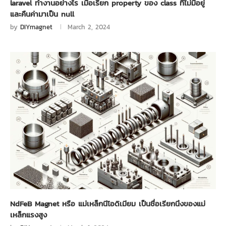
laravel ทำงานอย่างไร เมื่อเรียก property ของ class ที่ไม่มีอยู่
และคืนค่ามาเป็น null
by
DIYmagnet
March 2, 2024
NdFeB Magnet หรือ แม่เหล็กนีโอดิเมียม เป็นชื่อเรียกนึงของแม่
เหล็กแรงสูง