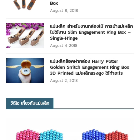
Box
August 8, 2018
แม่เหล็ก สำหรับงานกล่องไม้ การนำแม่เหล็ก
ไปใช้งาน Slim Engagement Ring Box –
Single-Hinge
August 4, 2018
แม่เหล็กล็อคฝากล่อง Harry Potter
Golden Snitch Engagement Ring Box
3D Printed แม่เหล็กแรงสูง ใช้ทำอะไร
August 2, 2018
วีดีโอ เกี่ยวกับแม่เหล็ก