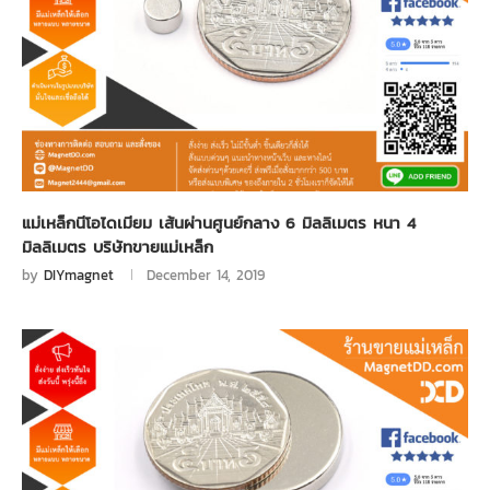
แม่เหล็กนีโอไดเมียม เส้นผ่านศูนย์กลาง 6 มิลลิเมตร หนา 4
มิลลิเมตร บริษัทขายแม่เหล็ก
by
DIYmagnet
December 14, 2019