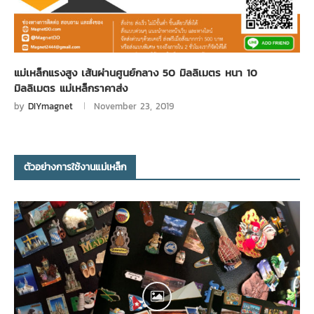
แม่เหล็กแรงสูง เส้นผ่านศูนย์กลาง 50 มิลลิเมตร หนา 10
มิลลิเมตร แม่เหล็กราคาส่ง
by
DIYmagnet
November 23, 2019
ตัวอย่างการใช้งานแม่เหล็ก