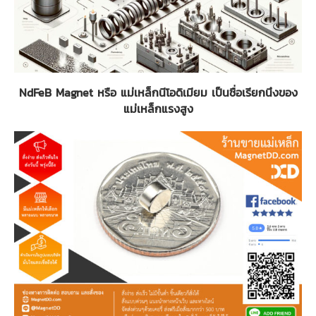
NdFeB Magnet หรือ แม่เหล็กนีโอดิเมียม เป็นชื่อเรียกนึงของ
แม่เหล็กแรงสูง