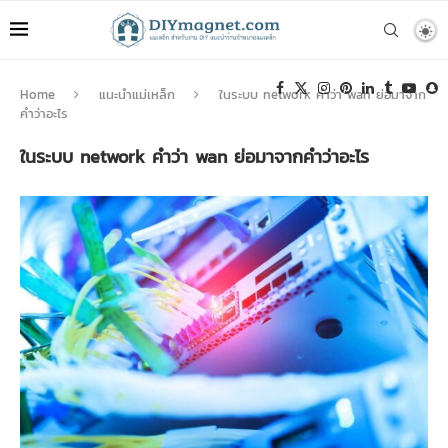
Home
แนะนำแม่เหล็ก
ในระบบ network คำว่า wan ย่อมาจาก
คำว่าอะไร
ในระบบ network คำว่า wan ย่อมาจากคำว่าอะไร