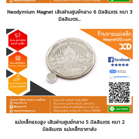
Neodymium Magnet เส้นผ่านศูนย์กลาง 6 มิลลิเมตร หนา 3
มิลลิเมตร...
แม่เหล็กแรงสูง เส้นผ่านศูนย์กลาง 5 มิลลิเมตร หนา 2
มิลลิเมตร แม่เหล็กราคาส่ง