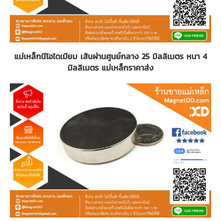
แม่เหล็กนีโอไดเมียม เส้นผ่านศูนย์กลาง 25 มิลลิเมตร หนา 4
มิลลิเมตร แม่เหล็กราคาส่ง