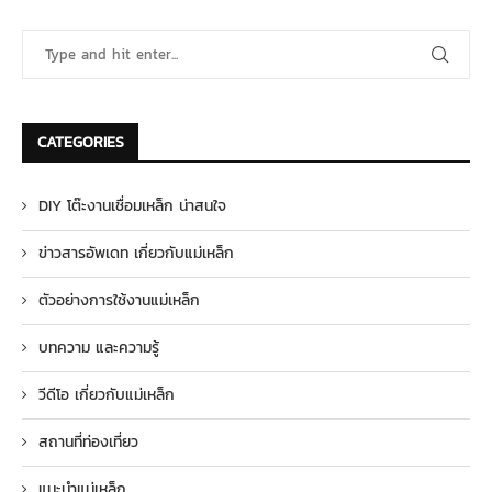
CATEGORIES
DIY โต๊ะงานเชื่อมเหล็ก น่าสนใจ
ข่าวสารอัพเดท เกี่ยวกับแม่เหล็ก
ตัวอย่างการใช้งานแม่เหล็ก
บทความ และความรู้
วีดีโอ เกี่ยวกับแม่เหล็ก
สถานที่ท่องเที่ยว
แนะนำแม่เหล็ก