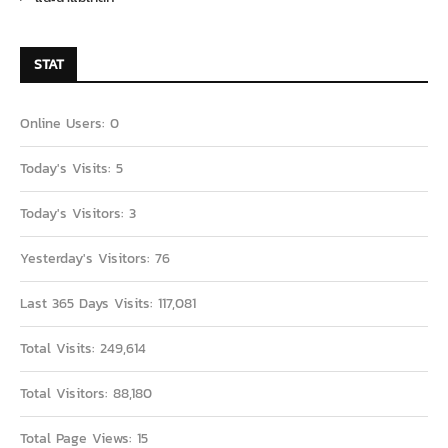
STAT
Online Users:
0
Today's Visits:
5
Today's Visitors:
3
Yesterday's Visitors:
76
Last 365 Days Visits:
117,081
Total Visits:
249,614
Total Visitors:
88,180
Total Page Views:
15