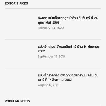
EDITOR’S PICKS
อัพเดท แม่เหล็กแรงสูงเข้าร้าน วันจันทร์ ที่ 24
กุมภาพันธ์ 2563
February 24, 2020
แม่เหล็กถาวร อัพเดทสินค้าเข้าร้าน 14 กันยายน
2562
September 14, 2019
แม่เหล็กราคาส่ง อัพเดทของเข้าร้านนะครับ วัน
เสาร์ ที่ 17 สิงหาคม 2562
August 17, 2019
POPULAR POSTS