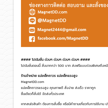
#### โปรโมชั่น ด่วนๆ ด่วนๆ ด่วนๆ ด่วนๆ ####
โปรโมชั่นตอนนี้ สั่งมากกว่า 500 บาท ส่งฟรีแบบด่วนพิเศษถึงหน
ร้านจำหน่าย แม่เหล็กถาวร แม่เหล็กแรงสูง
MagnetDD.com
แม่เหล็กถาวรแรงสูง คุณภาพดี สั่งง่าย ส่งเร็ว ราคาถูก
ชิ้นเดียวก็สั่งได้ จัดส่งทั่วประเทศ
หากสนใจสินค้า ต้องการสั่งซื้อ หรือมีคำถามเกี่ยวกับการใช้งาน