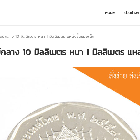
HOME
ตัวอย่างก
ูนย์กลาง 10 มิลลิเมตร หนา 1 มิลลิเมตร แหล่งซื้อแม่เหล็ก
์กลาง 10 มิลลิเมตร หนา 1 มิลลิเมตร แหล่