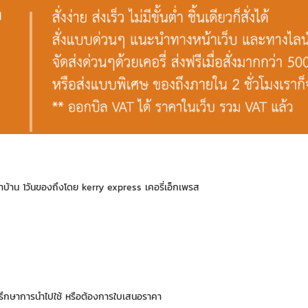
้าบ้าน 1วันของถึงโดย kerry express เคอรี่เอ็กเพรส
 ปรึกษาการนำไปใช้ หรือต้องการใบเสนอราคา