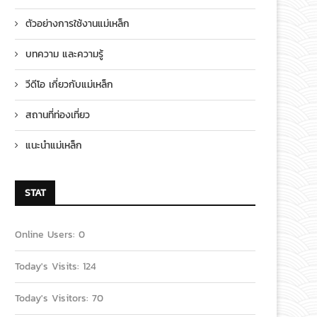
ตัวอย่างการใช้งานแม่เหล็ก
บทความ และความรู้
วีดีโอ เกี่ยวกับแม่เหล็ก
สถานที่ท่องเที่ยว
แนะนำแม่เหล็ก
STAT
Online Users:
0
Today's Visits:
124
Today's Visitors:
70