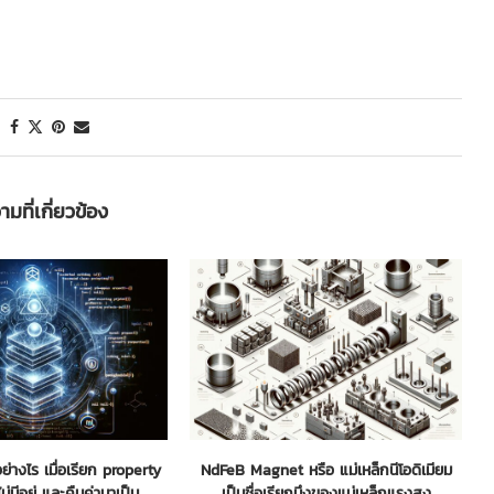
มที่เกี่ยวข้อง
่างไร เมื่อเรียก property
NdFeB Magnet หรือ แม่เหล็กนีโอดิเมียม
ม่มีอยู่ และคืนค่ามาเป็น...
เป็นชื่อเรียกนึงของแม่เหล็กแรงสูง