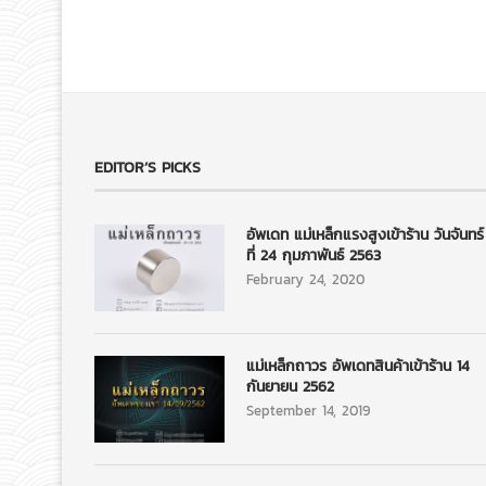
EDITOR’S PICKS
อัพเดท แม่เหล็กแรงสูงเข้าร้าน วันจันทร์
ที่ 24 กุมภาพันธ์ 2563
February 24, 2020
แม่เหล็กถาวร อัพเดทสินค้าเข้าร้าน 14
กันยายน 2562
September 14, 2019