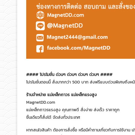
#### โปรโมชั่น ด่วนๆ ด่วนๆ ด่วนๆ ด่วนๆ ####
โปรโมชั่นตอนนี้ สั่งมากกว่า 500 บาท ส่งฟรีแบบด่วนพิเศษถึงหน
ร้านจำหน่าย แม่เหล็กถาวร แม่เหล็กแรงสูง
MagnetDD.com
แม่เหล็กถาวรแรงสูง คุณภาพดี สั่งง่าย ส่งเร็ว ราคาถูก
ชิ้นเดียวก็สั่งได้ จัดส่งทั่วประเทศ
หากสนใจสินค้า ต้องการสั่งซื้อ หรือมีคำถามเกี่ยวกับการใช้งาน