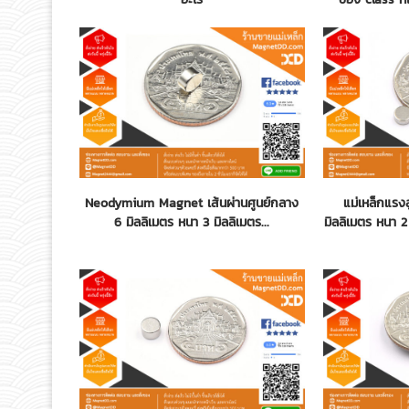
Neodymium Magnet เส้นผ่านศูนย์กลาง
แม่เหล็กแรงส
6 มิลลิเมตร หนา 3 มิลลิเมตร...
มิลลิเมตร หนา 2