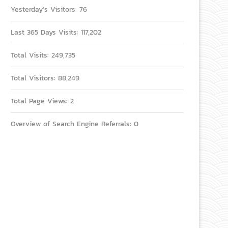
Yesterday's Visitors:
76
Last 365 Days Visits:
117,202
Total Visits:
249,735
Total Visitors:
88,249
Total Page Views:
2
Overview of Search Engine Referrals:
0