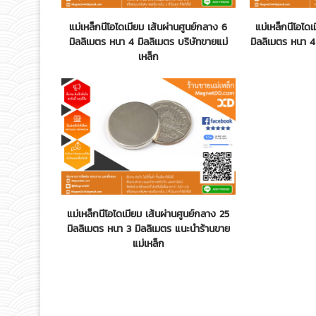
แม่เหล็กนีโอไดเมียม เส้นผ่านศูนย์กลาง 6
แม่เหล็กนีโอได
มิลลิเมตร หนา 4 มิลลิเมตร บริษัทขายแม่
มิลลิเมตร หนา 4
เหล็ก
แม่เหล็กนีโอไดเมียม เส้นผ่านศูนย์กลาง 25
มิลลิเมตร หนา 3 มิลลิเมตร แนะนำร้านขาย
แม่เหล็ก