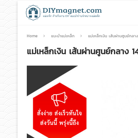
Home
แนะนำแม่เหล็ก
แม่เหล็กเงิน เส้นผ่านศูนย์กล
แม่เหล็กเงิน เส้นผ่านศูนย์กลาง 