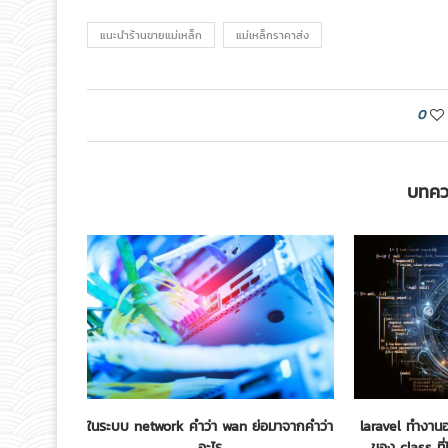
แนะนำร้านขายแม่เหล็ก
แม่เหล็กราคาส่ง
0
บทควา
ในระบบ network คำว่า wan ย่อมาจากคำว่า
laravel ทำงานอย
อะไร
ของ class ที่ไ