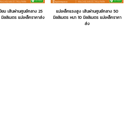
เมียม เส้นผ่านศูนย์กลาง 25
แม่เหล็กแรงสูง เส้นผ่านศูนย์กลาง 50
 มิลลิเมตร แม่เหล็กราคาส่ง
มิลลิเมตร หนา 10 มิลลิเมตร แม่เหล็กราคา
ส่ง