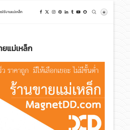
ารใช้งานแม่เหล็ก
ายแม่เหล็ก