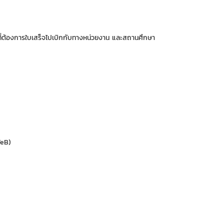
ที่ต้องการใบเสร็จไปเบิกกับทางหน่วยงาน และสถานศึกษา
FeB)