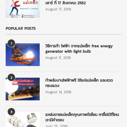
เสาร์ ที่ 17 สิงหาคม 2562
August 17, 2019
POPULAR POSTS
1
วิธีการทำ ไฟฟ้า จากแม่เหล็ก free energy
generator with light bulb
August 11, 2018
2
ทำพลังงานไฟฟ้าฟรี ใช้แค่แม่เหล็ก และลวด
ทองแดง
August 14, 2018
3
แหล่งขายแม่เหล็กคุณภาพดีเยี่ยม หาซื้อได้ที่ไหน
เรามีคำตอบ
July 25, 2018