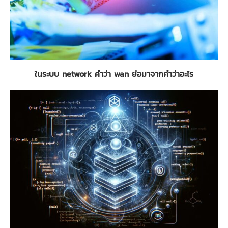
ในระบบ network คำว่า wan ย่อมาจากคำว่าอะไร