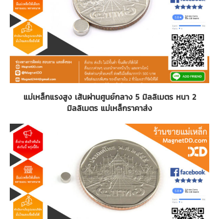
แม่เหล็กแรงสูง เส้นผ่านศูนย์กลาง 5 มิลลิเมตร หนา 2
มิลลิเมตร แม่เหล็กราคาส่ง