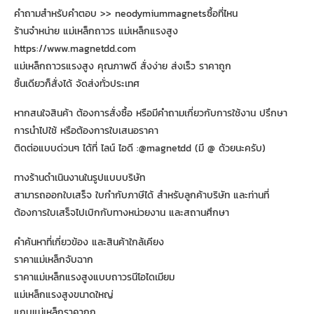
คำถามสำหรับคำตอบ >> neodymiummagnetsซื้อที่ไหน
ร้านจำหน่าย แม่เหล็กถาวร แม่เหล็กแรงสูง
https://www.magnetdd.com
แม่เหล็กถาวรแรงสูง คุณภาพดี สั่งง่าย ส่งเร็ว ราคาถูก
ชิ้นเดียวก็สั่งได้ จัดส่งทั่วประเทศ
หากสนใจสินค้า ต้องการสั่งซื้อ หรือมีคำถามเกี่ยวกับการใช้งาน ปรึกษา
การนำไปใช้ หรือต้องการใบเสนอราคา
ติดต่อแบบด่วนๆ ได้ที่ ไลน์ ไอดี :@magnetdd (มี @ ด้วยนะครับ)
ทางร้านดำเนินงานในรูปแบบบริษัท
สามารถออกใบเสร็จ ใบกำกับภาษีได้ สำหรับลูกค้าบริษัท และท่านที่
ต้องการใบเสร็จไปเบิกกับทางหน่วยงาน และสถานศึกษา
คำค้นหาที่เกี่ยวข้อง และสินค้าใกล้เคียง
ราคาแม่เหล็กจับฉาก
ราคาแม่เหล็กแรงสูงแบบถาวรนีโอไดเมียม
แม่เหล็กแรงสูงขนาดใหญ่
แถบแม่เหล็กราคาถูก