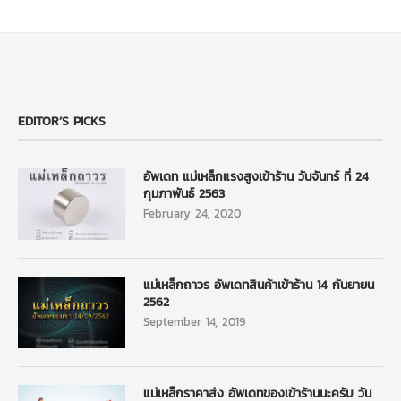
EDITOR’S PICKS
อัพเดท แม่เหล็กแรงสูงเข้าร้าน วันจันทร์ ที่ 24
กุมภาพันธ์ 2563
February 24, 2020
แม่เหล็กถาวร อัพเดทสินค้าเข้าร้าน 14 กันยายน
2562
September 14, 2019
แม่เหล็กราคาส่ง อัพเดทของเข้าร้านนะครับ วัน