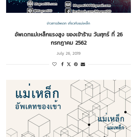
ข่าวสารอัพเดท เกี่ยวกับแม่เหล็ก
อัพเดทแม่เหล็กแรงสูง ของเข้าร้าน วันศุกร์ ที่ 26
กรกฎาคม 2562
July 26, 2019