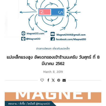
ข่าวสารอัพเดท เกี่ยวกับแม่เหล็ก
แม่เหล็กแรงสูง อัพเดทของเข้าร้านนะครับ วันศุกร์ ที่ 8
มีนาคม 2562
March 8, 2019