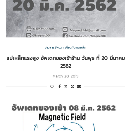
ข่าวสารอัพเดท เกี่ยวกับแม่เหล็ก
แม่เหล็กแรงสูง อัพเดทของเข้าร้าน วันพุธ ที่ 20 มีนาคม
2562
March 20, 2019