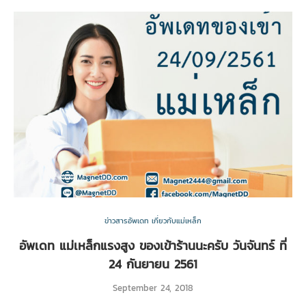
ข่าวสารอัพเดท เกี่ยวกับแม่เหล็ก
อัพเดท แม่เหล็กแรงสูง ของเข้าร้านนะครับ วันจันทร์ ที่
24 กันยายน 2561
September 24, 2018