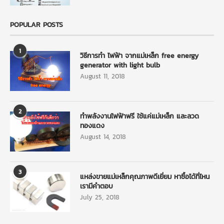
POPULAR POSTS
1
วิธีการทำ ไฟฟ้า จากแม่เหล็ก free energy
generator with light bulb
August 11, 2018
2
ทำพลังงานไฟฟ้าฟรี ใช้แค่แม่เหล็ก และลวด
ทองแดง
August 14, 2018
3
แหล่งขายแม่เหล็กคุณภาพดีเยี่ยม หาซื้อได้ที่ไหน
เรามีคำตอบ
July 25, 2018