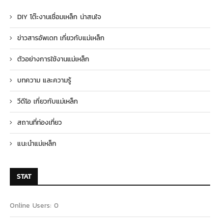
DIY โต๊ะงานเชื่อมเหล็ก น่าสนใจ
ข่าวสารอัพเดท เกี่ยวกับแม่เหล็ก
ตัวอย่างการใช้งานแม่เหล็ก
บทความ และความรู้
วีดีโอ เกี่ยวกับแม่เหล็ก
สถานที่ท่องเที่ยว
แนะนำแม่เหล็ก
STAT
Online Users:
0