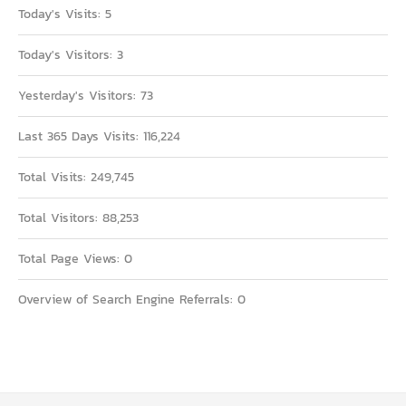
Today's Visits:
5
Today's Visitors:
3
Yesterday's Visitors:
73
Last 365 Days Visits:
116,224
Total Visits:
249,745
Total Visitors:
88,253
Total Page Views:
0
Overview of Search Engine Referrals:
0