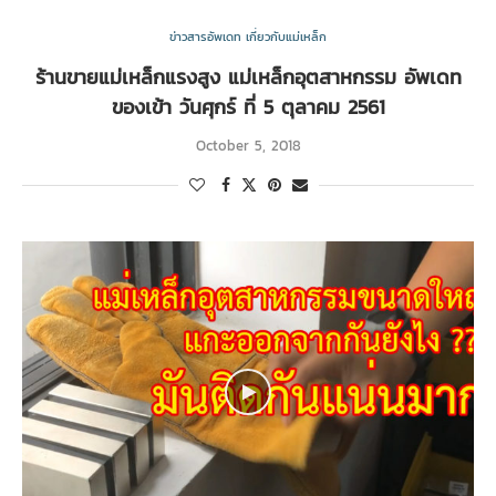
ข่าวสารอัพเดท เกี่ยวกับแม่เหล็ก
ร้านขายแม่เหล็กแรงสูง แม่เหล็กอุตสาหกรรม อัพเดท
ของเข้า วันศุกร์ ที่ 5 ตุลาคม 2561
October 5, 2018