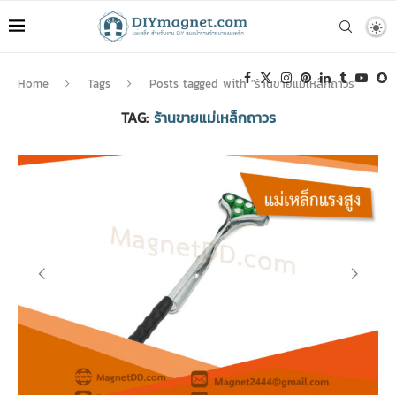
Home
Tags
Posts tagged with "ร้านขายแม่เหล็กถาวร"
TAG:
ร้านขายแม่เหล็กถาวร