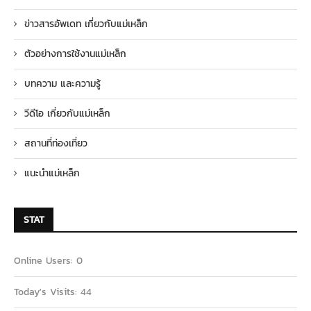
ข่าวสารอัพเดท เกี่ยวกับแม่เหล็ก
ตัวอย่างการใช้งานแม่เหล็ก
บทความ และความรู้
วีดีโอ เกี่ยวกับแม่เหล็ก
สถานที่ท่องเที่ยว
แนะนำแม่เหล็ก
STAT
Online Users:
0
Today's Visits:
44