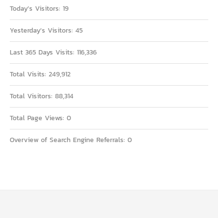
Today's Visitors:
19
Yesterday's Visitors:
45
Last 365 Days Visits:
116,336
Total Visits:
249,912
Total Visitors:
88,314
Total Page Views:
0
Overview of Search Engine Referrals:
0