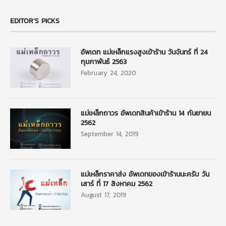
EDITOR’S PICKS
อัพเดท แม่เหล็กแรงสูงเข้าร้าน วันจันทร์ ที่ 24
กุมภาพันธ์ 2563
February 24, 2020
แม่เหล็กถาวร อัพเดทสินค้าเข้าร้าน 14 กันยายน
2562
September 14, 2019
แม่เหล็กราคาส่ง อัพเดทของเข้าร้านนะครับ วัน
เสาร์ ที่ 17 สิงหาคม 2562
August 17, 2019