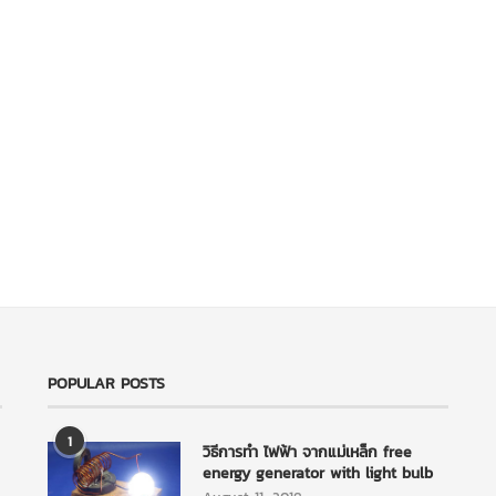
POPULAR POSTS
1
วิธีการทำ ไฟฟ้า จากแม่เหล็ก free
energy generator with light bulb