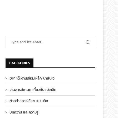
CATEGORIES
DIY โต๊ะงานเชื่อมเหล็ก น่าสนใจ
ข่าวสารอัพเดท เกี่ยวกับแม่เหล็ก
ตัวอย่างการใช้งานแม่เหล็ก
บทความ และความรู้