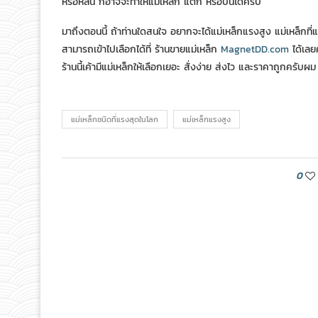
หรือหล่น ก็อาจจะทำให้แม่เหล็ก แตก หรือบิ่นได้ครับ
มาถึงตอนนี้ ถ้าท่านใดสนใจ อยากจะได้แม่เหล็กแรงสูง แม่เหล็กที่แ
สามารถเข้าไปเลือกได้ที่ ร้านขายแม่เหล็ก
MagnetDD.com
ได้เลย
ร้านนี้เค้ามีแม่เหล็กให้เลือกเยอะ สั่งง่าย ส่งไว และราคาถูกครับผม
แม่เหล็กชนิดที่แรงสุดในโลก
แม่เหล็กแรงสูง
0