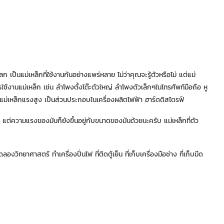
็นแม่เหล็กที่ใช้งานกันอย่างแพร่หลาย ไม่ว่าคุณจะรู้ตัวหรือไม่ แต่แม่
รใช้งานแม่เหล็ก เช่น ลำโพงตั้งโต๊ะตัวใหญ่ ลำโพงตัวเล็กๆในโทรศัพท์มือถือ หู
ช้แม่เหล็กแรงสูง เป็นส่วนประกอบในเครื่องผลิตไฟฟ้า ฮาร์ดดิสไดรฟ์
แต่ความแรงของมันก็ยังขึ้นอยู่กับขนาดของมันด้วยนะครับ แม่เหล็กที่ตัว
ทยาศาสตร์ ทำเครื่องปั่นไฟ ที่ติดตู้เย็น ที่เก็บเครื่องมือช่าง ที่เก็บมีด