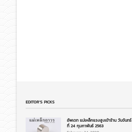
EDITOR’S PICKS
อัพเดท แม่เหล็กแรงสูงเข้าร้าน วันจันทร์
ที่ 24 กุมภาพันธ์ 2563