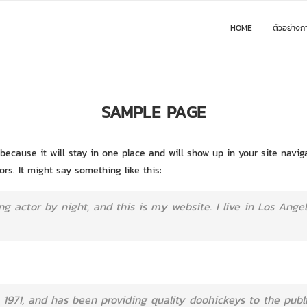
HOME
ตัวอย่างก
SAMPLE PAGE
t because it will stay in one place and will show up in your site navi
rs. It might say something like this:
ng actor by night, and this is my website. I live in Los Ange
71, and has been providing quality doohickeys to the publi