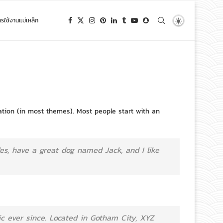
ารใช้งานแม่เหล็ก
gation (in most themes). Most people start with an
les, have a great dog named Jack, and I like
c ever since. Located in Gotham City, XYZ