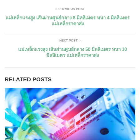
PREVIOUS POST
แม่เหล็กแรงสูง เส้นผ่านศูนย์กลาง 8 มิลลิเมตร หนา 4 มิลลิเมตร
แม่เหล็กราคาส่ง
NEXT POST
แม่เหล็กแรงสูง เส้นผ่านศูนย์กลาง 50 มิลลิเมตร หนา 10
มิลลิเมตร แม่เหล็กราคาส่ง
RELATED POSTS