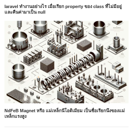
laravel ทำงานอย่างไร เมื่อเรียก property ของ class ที่ไม่มีอยู่
และคืนค่ามาเป็น null
NdFeB Magnet หรือ แม่เหล็กนีโอดิเมียม เป็นชื่อเรียกนึงของแม่
เหล็กแรงสูง